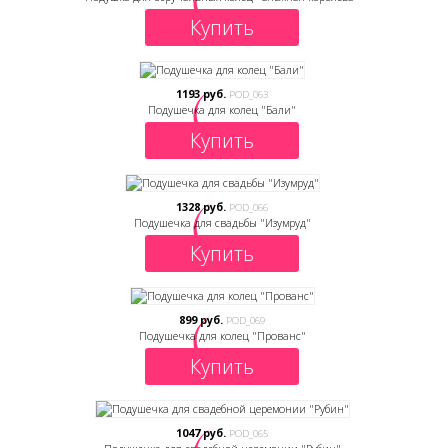
Купить
1193 руб.
POD_063
Подушечка для колец "Бали"
Купить
1328 руб.
POD_066
Подушечка для свадьбы "Изумруд"
Купить
899 руб.
POD_069
Подушечка для колец "Прованс"
Купить
1047 руб.
POD_065