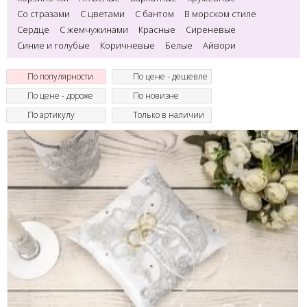
Со стразами
С цветами
С бантом
В морском стиле
Сердце
С жемчужинами
Красные
Сиреневые
Синие и голубые
Коричневые
Белые
Айвори
По популярности
По цене - дешевле
По цене - дороже
По новизне
По артикулу
Только в наличии