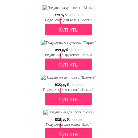
779 руб.
POD_034_1
Подушечка для колец "Мари"
Купить
899 руб.
POD_027
Подушечка с кружевом "Париж"
Купить
1022 руб.
POD_095
Подушечка для колец "Шанель"
Купить
1328 руб.
POD_088
Подушечка для колец "Бохо"
Купить