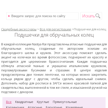
Искать
Свадебные аксессуары
>
Все для регистрации
>Подушечки для колец
Подушечки для обручальных колец
В каждой коллекции Nastya Rai представлены атласные подушечки для
обручальных колец, созданные по авторским эскизам из
благородного шелка и кружев. Этот аксессуар поможет сделать
акцент на колечках во время фотосессии, подчеркнет их красоту и
пригодится для церемонии бракосочетания. Каждая подушечка
обтянута атласной тканью и украшена итальянским кружевом,
перламутровыми бусинами и стразами. В центре изделия
предусмотрены две тонких ленточки, на которых можно закрепить
кольца рядом друг с другом, чтобы сделать идеальный снимок.
Дополнить набор для росписи в ЗАГСе можно красивой папкой для
свидетельства, выполненной в том же стиле, и изысканной ручкой на
подставке с декором.
Все
Квадратные
Круглые
Прямоугольные
Корзиночки
Атласные
Бархатные
Кружевные